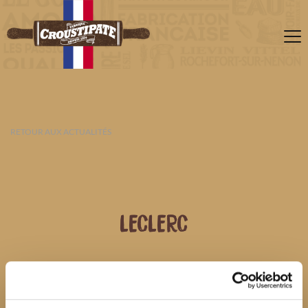
RETOUR AUX ACTUALITÉS
LECLERC
07 AOÛT 2026