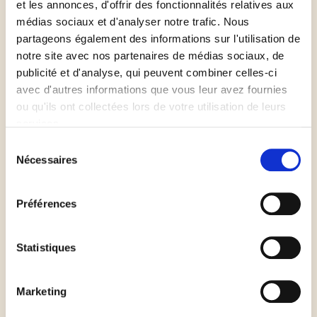
de garder la poire entière.
et les annonces, d'offrir des fonctionnalités relatives aux
médias sociaux et d'analyser notre trafic. Nous
partageons également des informations sur l'utilisation de
Dans une casserole, faire chauffer l'eau, le sucre et le
notre site avec nos partenaires de médias sociaux, de
sirop d'érable. Y faire pocher les poires 5 minutes.
publicité et d'analyse, qui peuvent combiner celles-ci
avec d'autres informations que vous leur avez fournies
Les sortir délicatement de l'eau.
ou qu'ils ont collectées lors de votre utilisation de leurs
services.
Préchauffer le four à 180°C (th.6).
Sélection
Nécessaires
du
consentement
Chauffer au bain-marie le chocolat. Quand le
Préférences
chocolat est fondu, ajouter les cerneaux de noix
grossièrement concassés.
Statistiques
Farcir les poires du mélange chocolat/noix.
Marketing
Découper des lanières de pâte feuilletée (d'envion