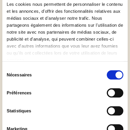
Pour le dressage :
Les cookies nous permettent de personnaliser le contenu
et les annonces, d'offrir des fonctionnalités relatives aux
médias sociaux et d'analyser notre trafic. Nous
Faites fondre les 5 g de beurre restant,
partageons également des informations sur l'utilisation de
badigeonnez-en le fond d'un moule à bords hauts
notre site avec nos partenaires de médias sociaux, de
puis saupoudrez-le de sucre.
publicité et d'analyse, qui peuvent combiner celles-ci
avec d'autres informations que vous leur avez fournies
ou qu'ils ont collectées lors de votre utilisation de leurs
Au fond du moule, disposez les quartiers d'endives
services.
en rosace (le cœur au centre). Ajoutez les
Sélection
champignons entre et au-dessus des endives.
Nécessaires
du
consentement
Coupez le roquefort en gros cubes et placez-les
Préférences
entre les endives. Recouvrez ensuite les endives de
pâte feuilletée et glissez le bord de la pâte entre le
Statistiques
moule et les légumes.
Enfournez pendant environ 20 min (la pâte doit
Marketing