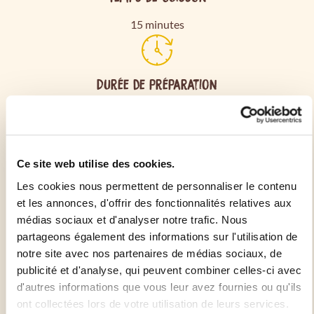
15 minutes
Durée de préparation
10 minutes
Sortez le paquet de Carrés Feuilletés du réfrigérateur 5
Ce site web utilise des cookies.
minutes avant de les utiliser pour faciliter leur
Les cookies nous permettent de personnaliser le contenu
manipulation.
et les annonces, d'offrir des fonctionnalités relatives aux
médias sociaux et d'analyser notre trafic. Nous
Tirez sur la soudure centrale au dos de l'emballage.
partageons également des informations sur l'utilisation de
Préchauffez votre four à 210°C (Th 7).
notre site avec nos partenaires de médias sociaux, de
publicité et d'analyse, qui peuvent combiner celles-ci avec
Garnissez vos carrés avec la recette de votre choix
d'autres informations que vous leur avez fournies ou qu'ils
(salée ou sucrée).
ont collectées lors de votre utilisation de leurs services.