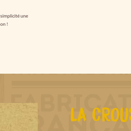
simplicité une
son !
LA CROU