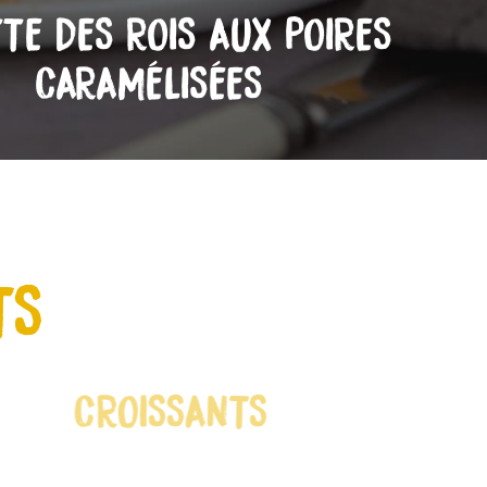
TE DES ROIS AUX POIRES
CARAMÉLISÉES
TS
CROISSANTS
PAI