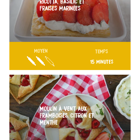
RICOTTA, BASILIC ET
FRAISES MARINÉES
MOYEN
TEMPS
15 MINUTES
MOULIN À VENT AUX
FRAMBOISES, CITRON ET
MENTHE