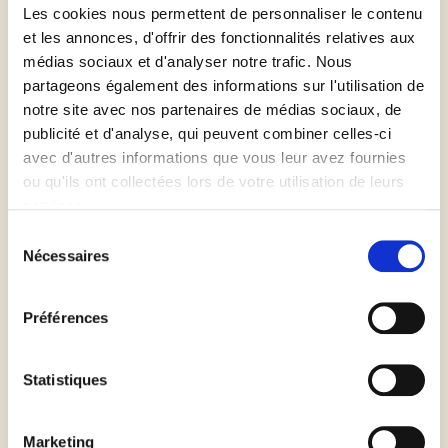
avant de l'utiliser.
Les cookies nous permettent de personnaliser le contenu
et les annonces, d'offrir des fonctionnalités relatives aux
médias sociaux et d'analyser notre trafic. Nous
Préchauffez votre four à 180° sur position chaleur
partageons également des informations sur l'utilisation de
tournante.
notre site avec nos partenaires de médias sociaux, de
publicité et d'analyse, qui peuvent combiner celles-ci
Disposez la pâte avec sa feuille de cuisson sur la
avec d'autres informations que vous leur avez fournies
plaque du four.
ou qu'ils ont collectées lors de votre utilisation de leurs
services.
Sélection
Garnissez avec la sauce tomate.
Nécessaires
du
consentement
Lavez et coupez les légumes en morceaux.
Préférences
Coupez le chorizo en deux.
Statistiques
Coupez la mozzarella en tranches.
Marketing