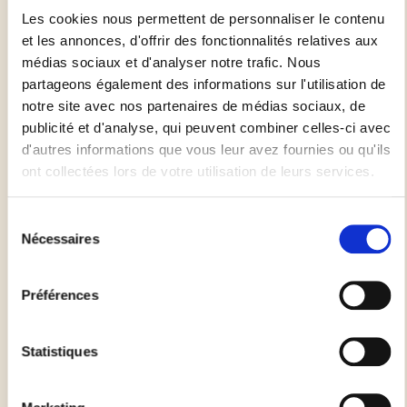
30 minutes
Les cookies nous permettent de personnaliser le contenu
et les annonces, d'offrir des fonctionnalités relatives aux
médias sociaux et d'analyser notre trafic. Nous
partageons également des informations sur l'utilisation de
Durée de préparation
notre site avec nos partenaires de médias sociaux, de
publicité et d'analyse, qui peuvent combiner celles-ci avec
10 minutes
d'autres informations que vous leur avez fournies ou qu'ils
ont collectées lors de votre utilisation de leurs services.
Préchauffez votre four à 180°C (Th.6) 10 minutes
environ
Sélection
Nécessaires
du
Déroulez la pâte dans votre moule avec sa feuille de
consentement
cuisson. Si vous n'utilisez pas la feuille de cuisson,
Préférences
n'oubliez pas de graisser ou de fariner légèrement votre
moule
Statistiques
Piquez la pâte avec une fourchette
Garnissez votre pâte avec la recette de votre choix