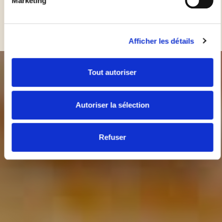
Marketing
(salée ou sucrée)
Faites cuire 30 min environ à 180°C (Th.6)
Afficher les détails
Tout autoriser
Autoriser la sélection
Refuser